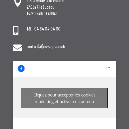

514. Avenue Jean Monnet
ZAE La Pile Budéou
13760 SAINT-CANNAT

Tél. : 04 84 04 04 00

contact[at]nova-groupe.fr
Cliquez pour accepter les cookies
marketing et activer ce contenu