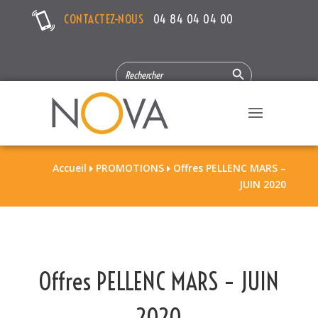
CONTACTEZ-NOUS
04 84 04 04 00
Search Button
SEARCH
FOR:
Accueil
PROMOTIONS
Offres PELLENC MARS –


JUIN 2020
Offres PELLENC MARS – JUIN
2020