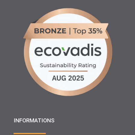
INFORMATIONS
♦ Location matériels d’entretien espaces verts, agricole
et btp
♦ Partenariats
♦ Recrutement