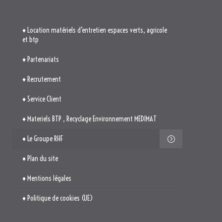
♦ Service Client
♦ Materiels BTP , Recyclage Environnement MEDIMAT
♦ Le Groupe RHF
♦ Plan du site
♦ Mentions légales
♦ Politique de cookies (UE)
TROUVEZ-NOUS

514. Avenue Jean Monnet
ZAE La Pile Budéou