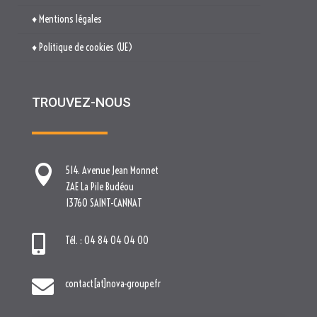
♦ Mentions légales
♦ Politique de cookies (UE)
TROUVEZ-NOUS

514. Avenue Jean Monnet
ZAE La Pile Budéou
13760 SAINT-CANNAT

Tél. : 04 84 04 04 00

contact[at]nova-groupe.fr