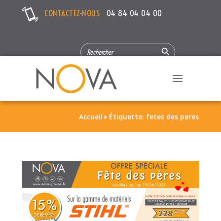
CONTACTEZ-NOUS
04 84 04 04 00
Search Button
SEARCH
FOR:
Accueil
Étiquette: fetes des peres
