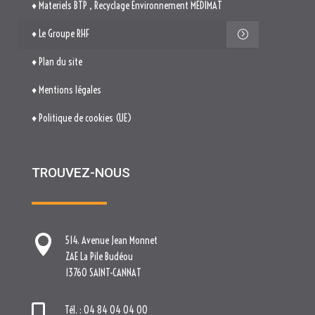
♦ Plan du site
♦ Mentions légales
♦ Politique de cookies (UE)
TROUVEZ-NOUS

514. Avenue Jean Monnet
ZAE La Pile Budéou
13760 SAINT-CANNAT

Tél. : 04 84 04 04 00

contact[at]nova-groupe.fr