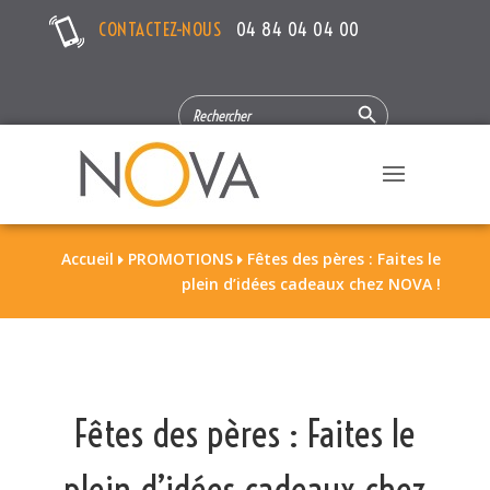
CONTACTEZ-NOUS
04 84 04 04 00
Search Button
SEARCH
FOR:
Accueil
PROMOTIONS
Fêtes des pères : Faites le


plein d’idées cadeaux chez NOVA !
Fêtes des pères : Faites le
plein d’idées cadeaux chez