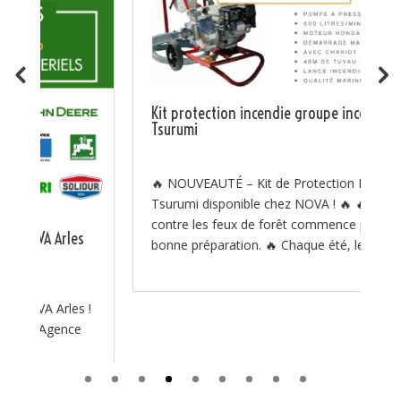
J
t
Pi
J
Kit protection incendie groupe incendie
Tsurumi
J

t
🔥 NOUVEAUTÉ – Kit de Protection Incendie
Tsurumi disponible chez NOVA ! 🔥 🔥 La lutte
contre les feux de forêt commence par une
s
bonne préparation. 🔥 Chaque été, les...
 !
Search Button
Search
for: