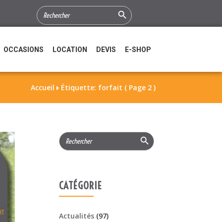
Search Button
SEARCH
FOR:
OCCASIONS
LOCATION
DEVIS
E-SHOP
Accueil
Étiquette: forfait
( Page 2 )

Search Button
Search
for:
CATÉGORIE
Actualités
(97)