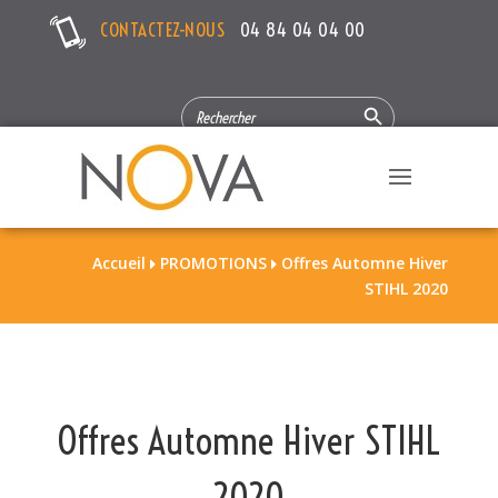
CONTACTEZ-NOUS
04 84 04 04 00
Search Button
SEARCH
FOR:
Accueil
PROMOTIONS
Offres Automne Hiver


STIHL 2020
Offres Automne Hiver STIHL
2020