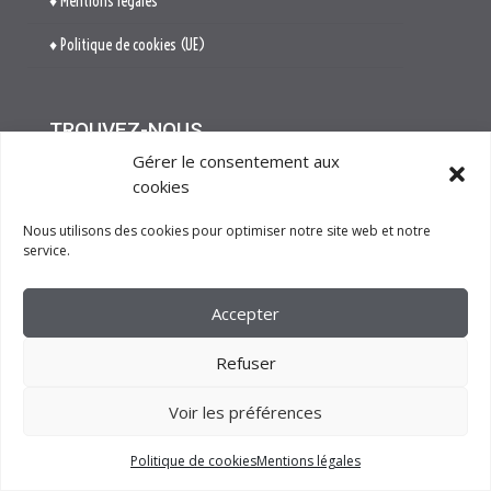

514. Avenue Jean Monnet
ZAE La Pile Budéou
13760 SAINT-CANNAT
Gérer le consentement aux

Tél. : 04 84 04 04 00
cookies
Nous utilisons des cookies pour optimiser notre site web et notre

contact[at]nova-groupe.fr
service.
Accepter
Refuser
Voir les préférences
Cliquez pour accepter les cookies
marketing et activer ce contenu
Politique de cookies
Mentions légales