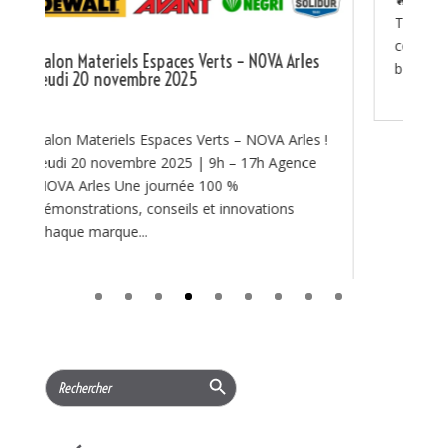
Tsurumi disponible chez NOVA ! 🔥 🔥 La lutte
contre les feux de forêt commence par une
s
bonne préparation. 🔥 Chaque été, les...
 !
Search Button
Search
for:
CATÉGORIE
Actualités
(97)
PROMOTIONS
(219)
Services
(11)