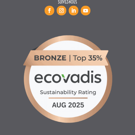
INFORMATIONS
♦ Location matériels d’entretien espaces verts, agricole