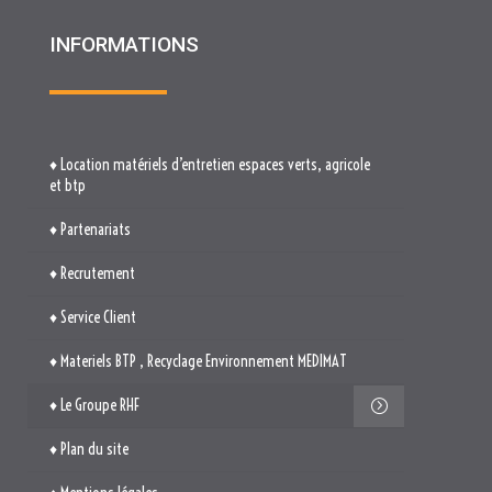
et btp
♦ Partenariats
♦ Recrutement
♦ Service Client
♦ Materiels BTP , Recyclage Environnement MEDIMAT
♦ Le Groupe RHF
♦ Plan du site
♦ Mentions légales
♦ Politique de cookies (UE)
TROUVEZ-NOUS