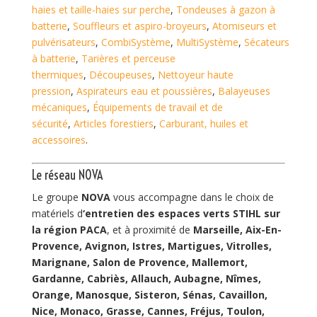
haies et taille-haies sur perche
,
Tondeuses à gazon à
batterie
,
Souffleurs et aspiro-broyeurs
,
Atomiseurs et
pulvérisateurs
,
CombiSystème
,
MultiSystème
,
Sécateurs
à batterie
,
Tarières et perceuse
thermiques
,
Découpeuses
,
Nettoyeur haute
pression
,
Aspirateurs eau et poussières
,
Balayeuses
mécaniques
,
Équipements de travail et de
sécurité
,
Articles forestiers
,
Carburant, huiles et
accessoires
.
Le réseau NOVA
Le groupe
NOVA
vous accompagne dans le choix de
matériels d
‘entretien des espaces verts STIHL
sur
la région PACA
, et à proximité de
Marseille, Aix-En-
Provence, Avignon, Istres, Martigues, Vitrolles,
Marignane, Salon de Provence, Mallemort,
Gardanne, Cabriès, Allauch, Aubagne, Nîmes,
Orange, Manosque, Sisteron, Sénas, Cavaillon,
Nice, Monaco, Grasse, Cannes, Fréjus, Toulon,