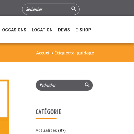
Search Button
SEARCH
FOR:
OCCASIONS
LOCATION
DEVIS
E-SHOP
Accueil
Étiquette: guidage

Search Button
Search
for:
CATÉGORIE
Actualités
(97)