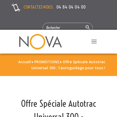
CONTACTEZ-NOUS
04 84 04 04 00
Search Button
SEARCH
FOR:
Accueil
PROMOTIONS
Offre Spéciale Autotrac


Universal 300 : l’autoguidage pour tous !
Offre Spéciale Autotrac
Universal 300 :