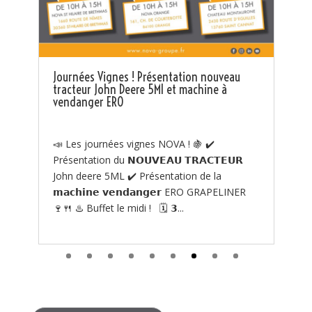
tion nouveau
Journée Pro Elagage Le Vendredi 14 avril 
machine à
10h à 14h chez NOVA COGOLIN
Journée Pro Élagage le vencredi 14 avril de
! 🍇 ✔️
10H à 14H chez NOVA COGOLIN
𝗥𝗔𝗖𝗧𝗘𝗨𝗥
Présentation et démonstration des produit
on de la
COURANT avec la participation du fabricant.
 ERO GRAPELINER
Search Button
Search
for: