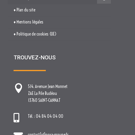
♦ Plan du site
♦ Mentions légales
♦ Politique de cookies (UE)
TROUVEZ-NOUS

514. Avenue Jean Monnet
ZAE La Pile Budéou
13760 SAINT-CANNAT

Tél. : 04 84 04 04 00

contact[at]nova-groupe.fr