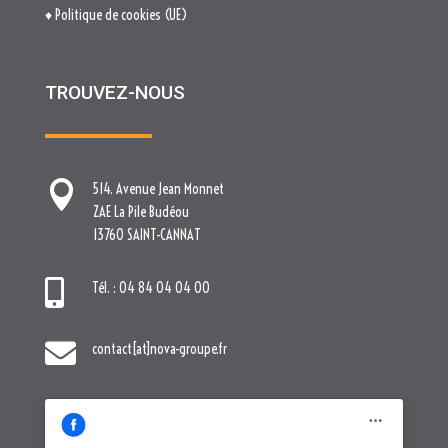
♦ Politique de cookies (UE)
TROUVEZ-NOUS

514. Avenue Jean Monnet
ZAE La Pile Budéou
13760 SAINT-CANNAT

Tél. : 04 84 04 04 00

contact[at]nova-groupe.fr