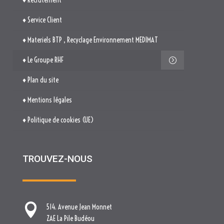
♦ Mentions légales
♦ Politique de cookies (UE)
TROUVEZ-NOUS

514. Avenue Jean Monnet
ZAE La Pile Budéou
13760 SAINT-CANNAT

Tél. : 04 84 04 04 00

contact[at]nova-groupe.fr