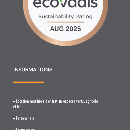
INFORMATIONS
♦ Location matériels d’entretien espaces verts, agricole
et btp
♦ Partenariats
♦ Recrutement
♦ Service Client
♦ Materiels BTP , Recyclage Environnement MEDIMAT
♦ Le Groupe RHF
♦ Plan du site