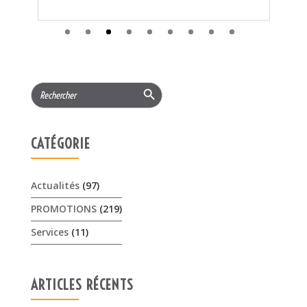
CATÉGORIE
Actualités
(97)
PROMOTIONS
(219)
Services
(11)
ARTICLES RÉCENTS
𝟏𝟓% 𝐝𝐞 𝐫𝐞𝐦𝐢𝐬𝐞 cet été sur les …
3 août 2026
Offres Pellenc olivion peigne …
30 juillet 2026