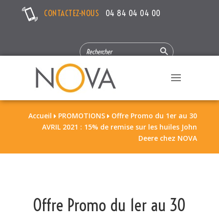
CONTACTEZ-NOUS
04 84 04 04 00
Search Button
SEARCH
FOR:
Accueil
PROMOTIONS
Offre Promo du 1er au 30


AVRIL 2021 : 15% de remise sur les huiles John
Deere chez NOVA
Offre Promo du 1er au 30