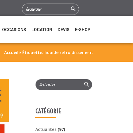
Search Button
SEARCH
FOR:
OCCASIONS
LOCATION
DEVIS
E-SHOP
Accueil
Étiquette: liquide refroidissement

Search Button
Search
for:
CATÉGORIE
Actualités
(97)