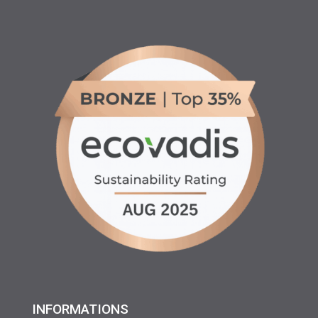
INFORMATIONS
♦ Location matériels d’entretien espaces verts, agricole
et btp
♦ Partenariats