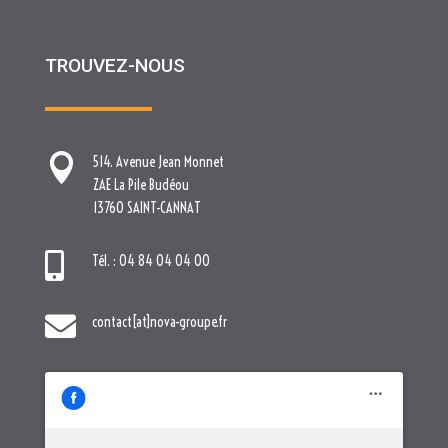

ZAE La Pile Budéou
13760 SAINT-CANNAT

Tél. : 04 84 04 04 00

contact[at]nova-groupe.fr
Cliquez pour accepter les cookies
marketing et activer ce contenu