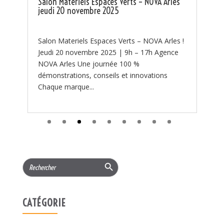
s
bonne préparation. 🔥 Chaque été, les...
 !
Search Button
Search
for:
CATÉGORIE
Actualités
(97)
PROMOTIONS
(219)
Services
(11)