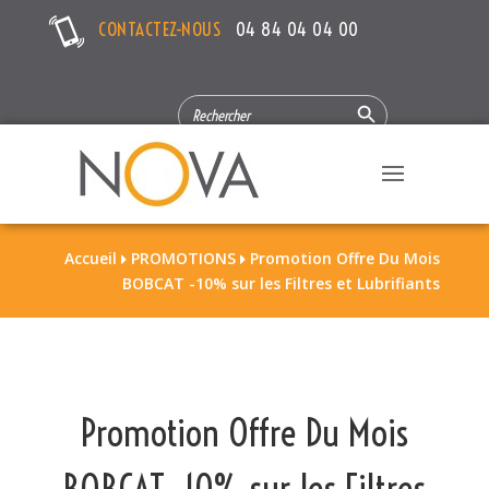
CONTACTEZ-NOUS
04 84 04 04 00
Search Button
SEARCH
FOR:
Accueil
PROMOTIONS
Promotion Offre Du Mois


BOBCAT -10% sur les Filtres et Lubrifiants
Promotion Offre Du Mois
BOBCAT -10% sur les Filtres