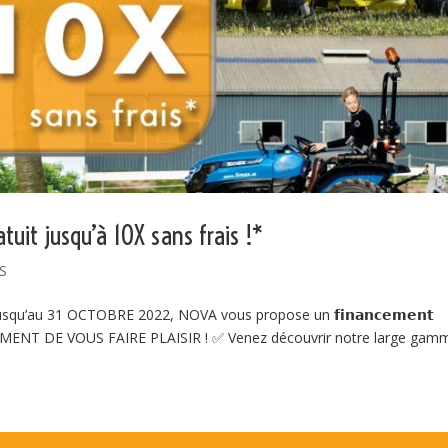
atuit jusqu’à 10X sans frais !*
S
 !👍 👉 Jusqu’au 31 OCTOBRE 2022, NOVA vous propose un 𝗳𝗶𝗻𝗮𝗻𝗰𝗲𝗺𝗲𝗻𝘁
’EST LE MOMENT DE VOUS FAIRE PLAISIR ! ✅ Venez découvrir notre large gam