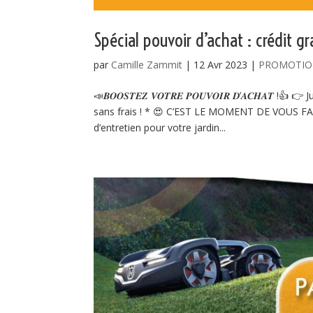
Spécial pouvoir d’achat : crédit gr
par
Camille Zammit
|
12 Avr 2023
|
PROMOTIO
📣𝑩𝑶𝑶𝑺𝑻𝑬𝒁 𝑽𝑶𝑻𝑹𝑬 𝑷𝑶𝑼𝑽𝑶𝑰𝑹 𝑫’𝑨𝑪𝑯𝑨
sans frais ! * 😍 C’EST LE MOMENT DE VOUS FAI
d’entretien pour votre jardin...