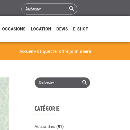
Search Button
SEARCH
FOR:
OCCASIONS
LOCATION
DEVIS
E-SHOP
Accueil
Étiquette: offre john deere

Search Button
Search
for:
CATÉGORIE
Actualités
(97)