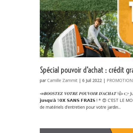
Spécial pouvoir d’achat : crédit gr
par
Camille Zammit
|
6 Juil 2022
|
PROMOTION
📣𝑩𝑶𝑶𝑺𝑻𝑬𝒁 𝑽𝑶𝑻𝑹𝑬 𝑷𝑶𝑼𝑽𝑶𝑰𝑹 𝑫’𝑨𝑪𝑯𝑨
𝗷𝘂𝘀𝗾𝘂’𝗮̀ 1𝟬𝗫 𝗦𝗔𝗡𝗦 𝗙𝗥𝗔𝗜𝗦 ! * 😍 C
de matériels d’entretien pour votre jardin...