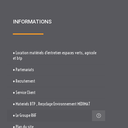
♦ Location matériels d’entretien espaces verts, agricole
et btp
♦ Partenariats
♦ Recrutement
♦ Service Client
♦ Materiels BTP , Recyclage Environnement MEDIMAT
♦ Le Groupe RHF
♦ Plan du site
♦ Mentions légales
♦ Politique de cookies (UE)