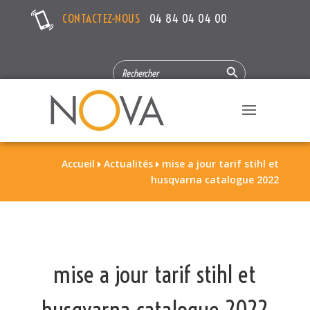
CONTACTEZ-NOUS
04 84 04 04 00
Search Button
SEARCH
FOR:
Accueil
Actualités
mise a jour tarif stihl et


husqvarna catalogue 2022
mise a jour tarif stihl et
husqvarna catalogue 2022