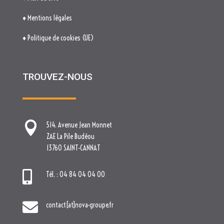
TROUVEZ-NOUS

514. Avenue Jean Monnet
ZAE La Pile Budéou
13760 SAINT-CANNAT

Tél. : 04 84 04 04 00

contact[at]nova-groupe.fr