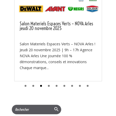
🔥 NOUVEAUTÉ – Kit de Protection Incendie
Tsurumi disponible chez NOVA ! 🔥 🔥 La lutte
contre les feux de forêt commence par une
 Arles
bonne préparation. 🔥 Chaque été, les...
 Arles !
Agence
ons
Search Button
Search
for:
CATÉGORIE
Actualités
(97)