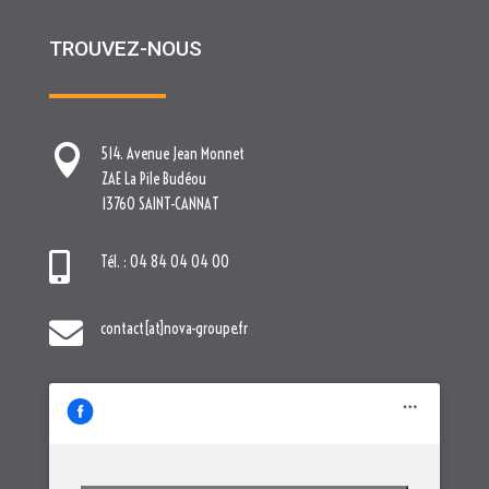
TROUVEZ-NOUS

514. Avenue Jean Monnet
ZAE La Pile Budéou
13760 SAINT-CANNAT

Tél. : 04 84 04 04 00

contact[at]nova-groupe.fr