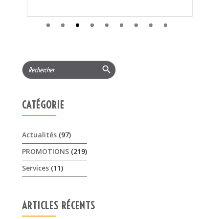
CATÉGORIE
Actualités
(97)
PROMOTIONS
(219)
Services
(11)
ARTICLES RÉCENTS
𝟏𝟓% 𝐝𝐞 𝐫𝐞𝐦𝐢𝐬𝐞 cet été sur les …
3 août 2026
Offres Pellenc olivion peigne …