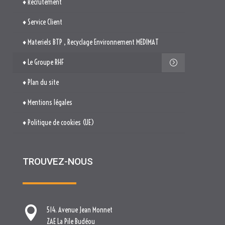
♦ Plan du site
♦ Mentions légales
♦ Politique de cookies (UE)
TROUVEZ-NOUS

514. Avenue Jean Monnet
ZAE La Pile Budéou
13760 SAINT-CANNAT

Tél. : 04 84 04 04 00

contact[at]nova-groupe.fr