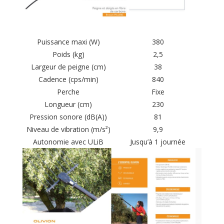
Puissance maxi (W)
380
Poids (kg)
2,5
Largeur de peigne (cm)
38
Cadence (cps/min)
840
Perche
Fixe
Longueur (cm)
230
Pression sonore (dB(A))
81
Niveau de vibration (m/s²)
9,9
Autonomie avec ULiB
Jusqu’à 1 journée