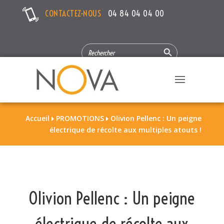
CONTACTEZ-NOUS
04 84 04 04 00
Search Button
SEARCH
FOR:
Accueil
PROMOTIONS
Olivion Pellenc : Un peigne


électrique de récolte aux multiples atouts !
Olivion Pellenc : Un peigne
électrique de récolte aux