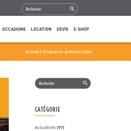
Search Button
SEARCH
FOR:
OCCASIONS
LOCATION
DEVIS
E-SHOP
Accueil
Étiquette: présentation

Search Button
Search
for:
CATÉGORIE
Actualités
(97)