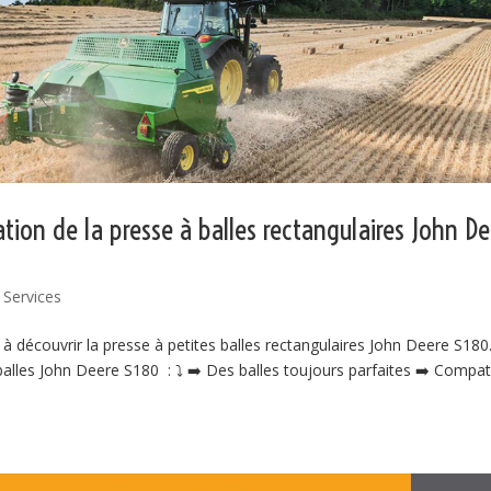
ation de la presse à balles rectangulaires John D
,
Services
à découvrir la presse à petites balles rectangulaires John Deere S1
balles John Deere S180 : ⤵️ ➡️ Des balles toujours parfaites ➡️ Compat