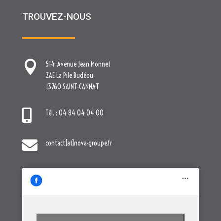
TROUVEZ-NOUS

514. Avenue Jean Monnet
ZAE La Pile Budéou
13760 SAINT-CANNAT

Tél. : 04 84 04 04 00

contact[at]nova-groupe.fr