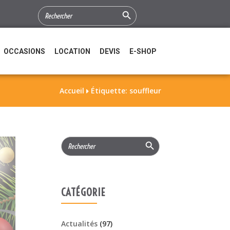
Search Button
SEARCH
FOR:
OCCASIONS
LOCATION
DEVIS
E-SHOP
Accueil
Étiquette: souffleur

Search Button
Search
for:
CATÉGORIE
Actualités
(97)