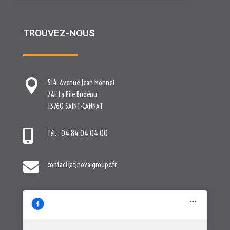
TROUVEZ-NOUS

514. Avenue Jean Monnet
ZAE La Pile Budéou
13760 SAINT-CANNAT

Tél. : 04 84 04 04 00

contact[at]nova-groupe.fr