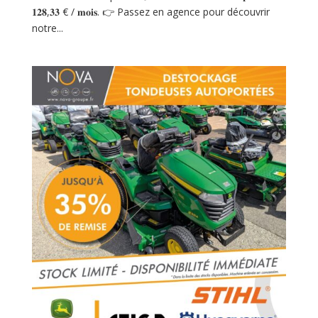
𝟏𝟐𝟖,𝟑𝟑 € / 𝐦𝐨𝐢𝐬. 👉 Passez en agence pour découvrir
notre...