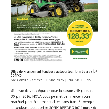
Offre de Financement tondeuse autoportées John Deere x107
Sofinco
par
Camille Zammit
|
1 Mar 2026
|
PROMOTIONS
😍 Envie de vous équiper pour la saison ? 🔴 Jusqu’au
30 juin 2026, NOVA vous permet de financer votre
matériel jusqu’à 30 mensualités sans frais !* Exemple :
la tondeuse autoportée 𝐉𝐎𝐇𝐍 𝐃𝐄𝐄𝐑𝐄 𝐗𝟏𝟎𝟕 𝐚̀ 𝐩𝐚𝐫𝐭𝐢𝐫 𝐝𝐞