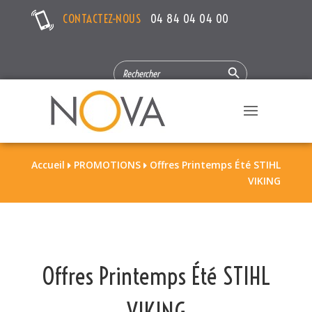
CONTACTEZ-NOUS
04 84 04 04 00
Search Button
SEARCH
FOR:
Accueil
PROMOTIONS
Offres Printemps Été STIHL


VIKING
Offres Printemps Été STIHL
VIKING