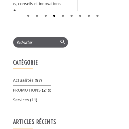
Search Button
Search
for:
CATÉGORIE
Actualités
(97)
PROMOTIONS
(219)
Services
(11)
ARTICLES RÉCENTS
𝟏𝟓% 𝐝𝐞 𝐫𝐞𝐦𝐢𝐬𝐞 cet été sur les …
3 août 2026