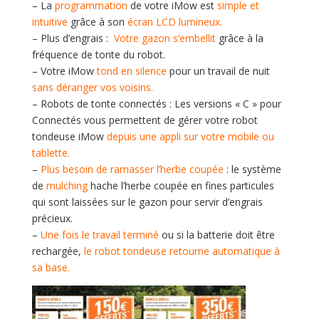
– La
programmation
de votre iMow est
simple et
intuitive
grâce à son
écran LCD lumineux.
– Plus d’engrais :
Votre gazon s’embellit
grâce à la
fréquence de tonte du robot.
– Votre iMow
tond en silence
pour un travail de nuit
sans déranger vos voisins.
– Robots de tonte connectés : Les versions « C » pour
Connectés vous permettent de gérer votre robot
tondeuse iMow
depuis une appli sur votre mobile ou
tablette.
–
Plus besoin de ramasser l’herbe coupée
: le système
de
mulching
hache l’herbe coupée en fines particules
qui sont laissées sur le gazon pour servir d’engrais
précieux.
–
Une fois le travail terminé
ou si la batterie doit être
rechargée,
le robot tondeuse retourne automatique à
sa base.