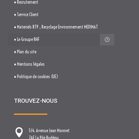
♦ Le Groupe RHF
♦ Plan du site
♦ Mentions légales
♦ Politique de cookies (UE)
TROUVEZ-NOUS

514. Avenue Jean Monnet
ZAE La Pile Budéou
13760 SAINT-CANNAT

Tél. : 04 84 04 04 00