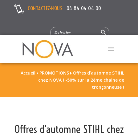
CONTACTEZ-NOUS
04 84 04 04 00
Search Button
SEARCH
FOR:
Accueil
PROMOTIONS
Offres d’automne STIHL


chez NOVA ! -50% sur la 2ème chaine de
tronçonneuse !
Offres d’automne STIHL chez