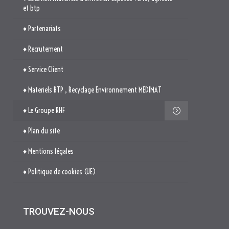
♦ Materiels BTP , Recyclage Environnement MEDIMAT
♦ Le Groupe RHF
♦ Plan du site
♦ Mentions légales
♦ Politique de cookies (UE)
TROUVEZ-NOUS

514. Avenue Jean Monnet
ZAE La Pile Budéou
13760 SAINT-CANNAT
Tél. : 04 84 04 04 00