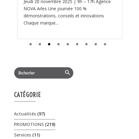
Search Button
Search
for:
CATÉGORIE
Actualités
(97)
PROMOTIONS
(219)
Services
(11)
ARTICLES RÉCENTS
𝟏𝟓% 𝐝𝐞 𝐫𝐞𝐦𝐢𝐬𝐞 cet été sur les …
3 août 2026