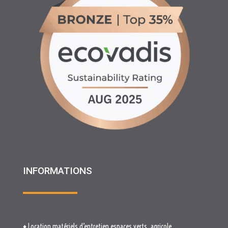
INFORMATIONS
♦ Location matériels d’entretien espaces verts, agricole
et btp
♦ Partenariats
♦ Recrutement
♦ Service Client