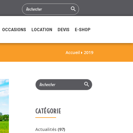
Search Button
SEARCH
FOR:
OCCASIONS
LOCATION
DEVIS
E-SHOP
Accueil
2019

Search Button
Search
for:
CATÉGORIE
Actualités
(97)