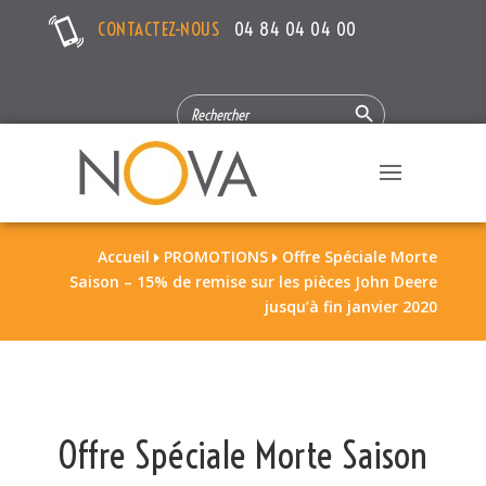
CONTACTEZ-NOUS
04 84 04 04 00
Search Button
SEARCH
FOR:
Accueil
PROMOTIONS
Offre Spéciale Morte


Saison – 15% de remise sur les pièces John Deere
jusqu’à fin janvier 2020
Offre Spéciale Morte Saison