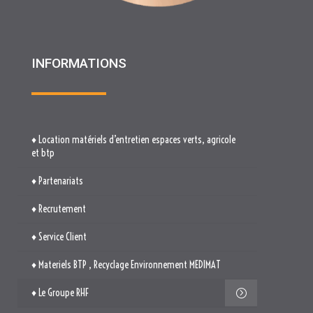
♦ Location matériels d’entretien espaces verts, agricole
et btp
♦ Partenariats
♦ Recrutement
♦ Service Client
♦ Materiels BTP , Recyclage Environnement MEDIMAT
♦ Le Groupe RHF
♦ Plan du site
♦ Mentions légales
♦ Politique de cookies (UE)