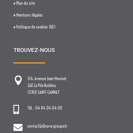
TROUVEZ-NOUS

514. Avenue Jean Monnet
ZAE La Pile Budéou
13760 SAINT-CANNAT

Tél. : 04 84 04 04 00

contact[at]nova-groupe.fr
Cliquez pour accepter les cookies