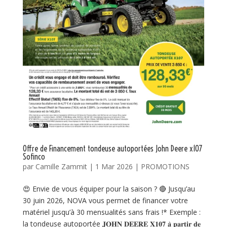
Offre de Financement tondeuse autoportées John Deere x107
Sofinco
par
Camille Zammit
|
1 Mar 2026
|
PROMOTIONS
😍 Envie de vous équiper pour la saison ? 🔴 Jusqu’au
30 juin 2026, NOVA vous permet de financer votre
matériel jusqu’à 30 mensualités sans frais !* Exemple :
la tondeuse autoportée 𝐉𝐎𝐇𝐍 𝐃𝐄𝐄𝐑𝐄 𝐗𝟏𝟎𝟕 𝐚̀ 𝐩𝐚𝐫𝐭𝐢𝐫 𝐝𝐞