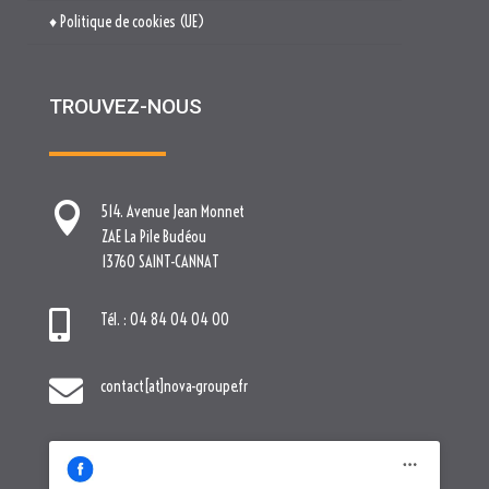
♦ Politique de cookies (UE)
TROUVEZ-NOUS

514. Avenue Jean Monnet
ZAE La Pile Budéou
13760 SAINT-CANNAT

Tél. : 04 84 04 04 00

contact[at]nova-groupe.fr