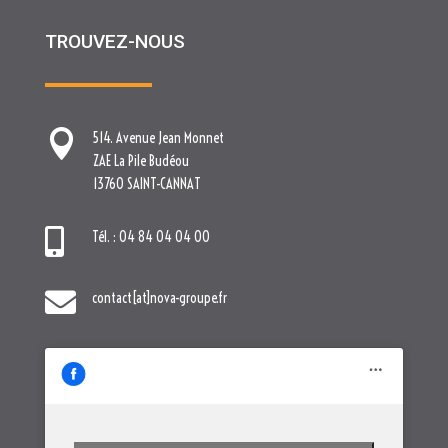
TROUVEZ-NOUS

514. Avenue Jean Monnet
ZAE La Pile Budéou
13760 SAINT-CANNAT

Tél. : 04 84 04 04 00

contact[at]nova-groupe.fr