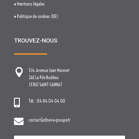
♦ Mentions légales
♦ Politique de cookies (UE)
TROUVEZ-NOUS

514. Avenue Jean Monnet
ZAE La Pile Budéou
13760 SAINT-CANNAT

Tél. : 04 84 04 04 00

contact[at]nova-groupe.fr