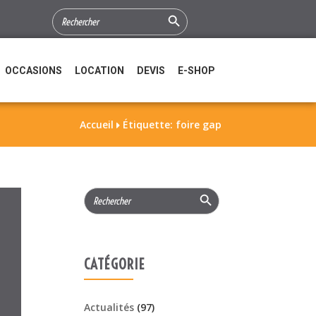
Search Button
SEARCH
FOR:
OCCASIONS
LOCATION
DEVIS
E-SHOP
Accueil
Étiquette: foire gap

Search Button
Search
for:
CATÉGORIE
Actualités
(97)