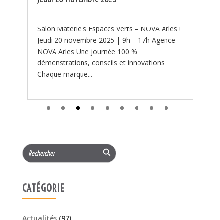
 !
Search Button
Search
for:
CATÉGORIE
Actualités
(97)
PROMOTIONS
(219)
Services
(11)
ARTICLES RÉCENTS