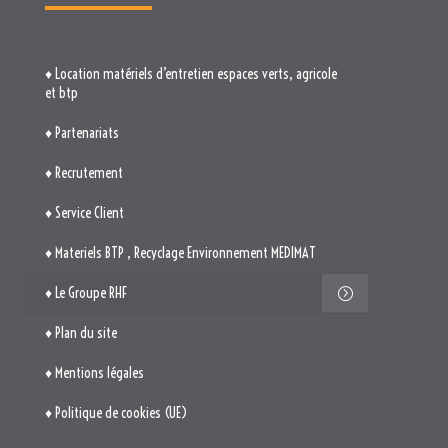
♦ Recrutement
♦ Service Client
♦ Materiels BTP , Recyclage Environnement MEDIMAT
♦ Le Groupe RHF
♦ Plan du site
♦ Mentions légales
♦ Politique de cookies (UE)
TROUVEZ-NOUS

514. Avenue Jean Monnet
ZAE La Pile Budéou