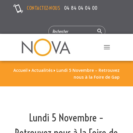
CONTACTEZ-NOUS
04 84 04 04 00
Search Button
SEARCH
FOR:
Accueil
Actualités
Lundi 5 Novembre – Retrouvez


nous à la Foire de Gap
Lundi 5 Novembre –
Retrouvez nous à la Foire de