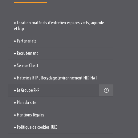
♦ Recrutement
♦ Service Client
♦ Materiels BTP , Recyclage Environnement MEDIMAT
♦ Le Groupe RHF
♦ Plan du site
♦ Mentions légales
♦ Politique de cookies (UE)
TROUVEZ-NOUS

514. Avenue Jean Monnet
ZAE La Pile Budéou