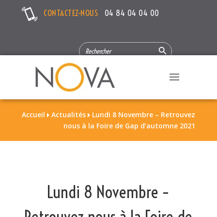
CONTACTEZ-NOUS
04 84 04 04 00
Search Button
SEARCH
FOR:
Accueil
Actualités
Lundi 8 Novembre – Retrouvez


nous à la Foire de Gap d’automne 2021
Lundi 8 Novembre –
Retrouvez nous à la Foire de