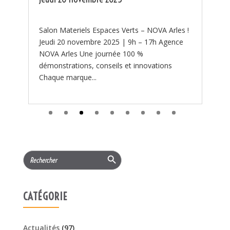
 !
Search Button
Search
for:
CATÉGORIE
Actualités
(97)
PROMOTIONS
(219)
Services
(11)
ARTICLES RÉCENTS