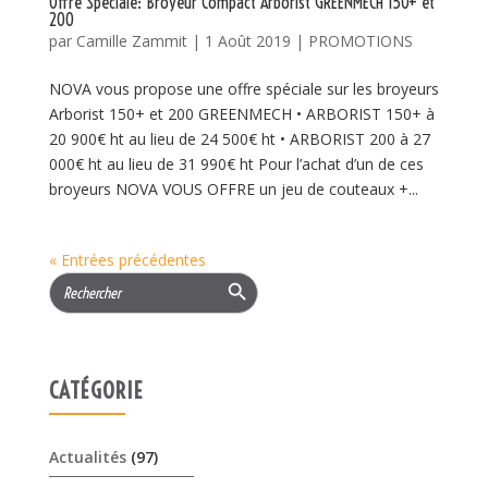
Offre Spéciale: Broyeur Compact Arborist GREENMECH 150+ et
200
par
Camille Zammit
|
1 Août 2019
|
PROMOTIONS
NOVA vous propose une offre spéciale sur les broyeurs
Arborist 150+ et 200 GREENMECH • ARBORIST 150+ à
20 900€ ht au lieu de 24 500€ ht • ARBORIST 200 à 27
000€ ht au lieu de 31 990€ ht Pour l’achat d’un de ces
broyeurs NOVA VOUS OFFRE un jeu de couteaux +...
« Entrées précédentes
Search Button
Search
for:
CATÉGORIE
Actualités
(97)