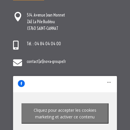

514. Avenue Jean Monnet
ZAE La Pile Budéou
13760 SAINT-CANNAT

Tél. : 04 84 04 04 00

contact[at]nova-groupe.fr
Cliquez pour accepter les cookies
marketing et activer ce contenu