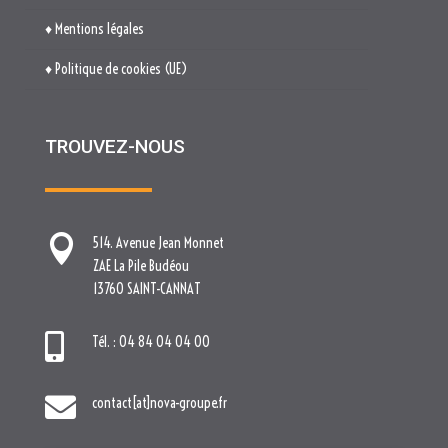

514. Avenue Jean Monnet
ZAE La Pile Budéou
13760 SAINT-CANNAT

Tél. : 04 84 04 04 00

contact[at]nova-groupe.fr
Cliquez pour accepter les cookies
marketing et activer ce contenu