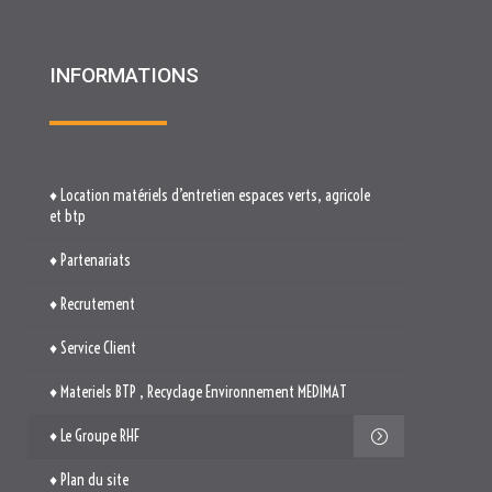
♦ Location matériels d’entretien espaces verts, agricole
et btp
♦ Partenariats
♦ Recrutement
♦ Service Client
♦ Materiels BTP , Recyclage Environnement MEDIMAT
♦ Le Groupe RHF
♦ Plan du site
♦ Mentions légales
♦ Politique de cookies (UE)
TROUVEZ-NOUS