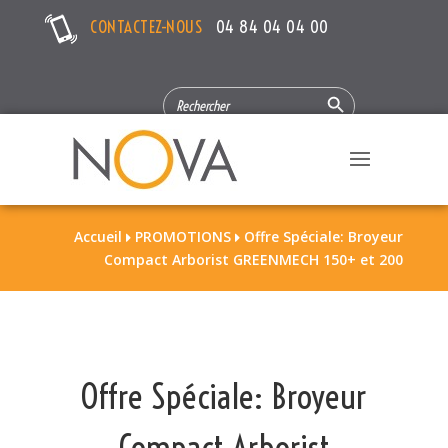
CONTACTEZ-NOUS
04 84 04 04 00
Search Button
SEARCH
FOR:
Accueil
PROMOTIONS
Offre Spéciale: Broyeur


Compact Arborist GREENMECH 150+ et 200
Offre Spéciale: Broyeur
Compact Arborist