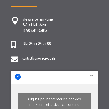

514. Avenue Jean Monnet
ZAE La Pile Budéou
13760 SAINT-CANNAT

Tél. : 04 84 04 04 00

contact[at]nova-groupe.fr
Cliquez pour accepter les cookies
marketing et activer ce contenu