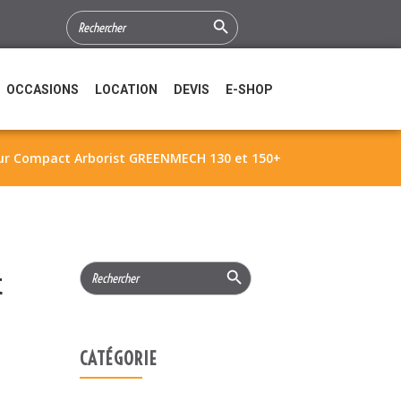
Search Button
SEARCH
FOR:
OCCASIONS
LOCATION
DEVIS
E-SHOP
yeur Compact Arborist GREENMECH 130 et 150+
Search Button
Search
t
for:
CATÉGORIE