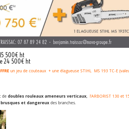
 15 500€ ht
de 24 500€ ht
FFRE
un jeu de couteaux + une élagueuse
STIHL MS 193 TC-E
(vale
t de
doubles rouleaux ameneurs verticaux
,
l’ARBORIST 130
et 1
 brusques
et dangereux
des branches.