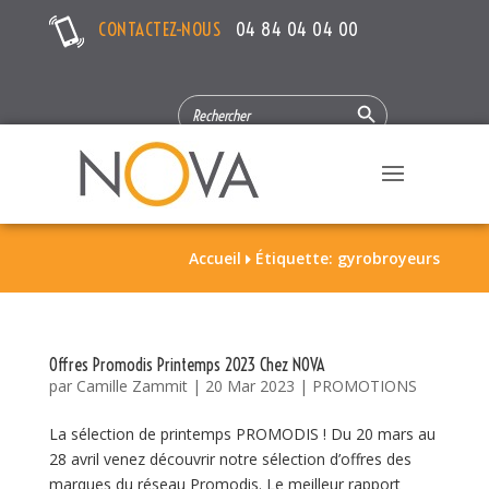
CONTACTEZ-NOUS
04 84 04 04 00
Search Button
SEARCH
FOR:
Accueil
Étiquette: gyrobroyeurs

Offres Promodis Printemps 2023 Chez NOVA
par
Camille Zammit
|
20 Mar 2023
|
PROMOTIONS
La sélection de printemps PROMODIS ! Du 20 mars au
28 avril venez découvrir notre sélection d’offres des
marques du réseau Promodis. Le meilleur rapport