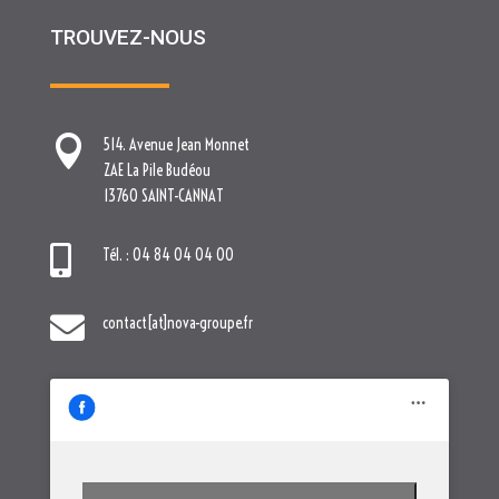
TROUVEZ-NOUS

514. Avenue Jean Monnet
ZAE La Pile Budéou
13760 SAINT-CANNAT

Tél. : 04 84 04 04 00

contact[at]nova-groupe.fr