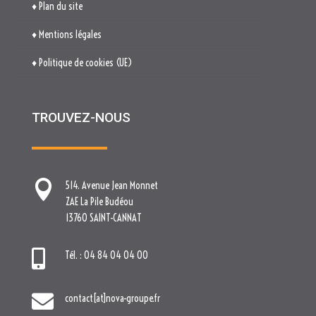
♦ Plan du site
♦ Mentions légales
♦ Politique de cookies (UE)
TROUVEZ-NOUS

514. Avenue Jean Monnet
ZAE La Pile Budéou
13760 SAINT-CANNAT

Tél. : 04 84 04 04 00

contact[at]nova-groupe.fr