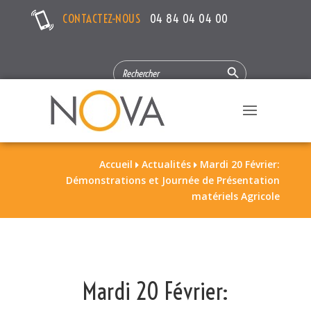
CONTACTEZ-NOUS
04 84 04 04 00
Search Button
SEARCH
FOR:
Accueil
Actualités
Mardi 20 Février:


Démonstrations et Journée de Présentation
matériels Agricole
Mardi 20 Février: