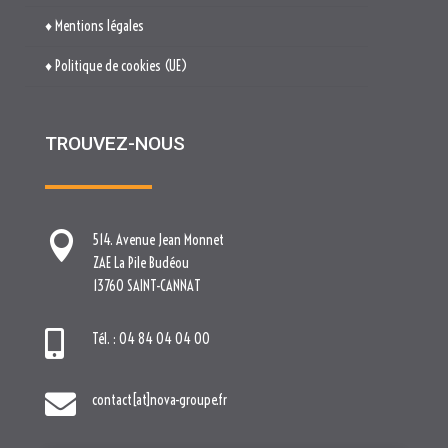

514. Avenue Jean Monnet
ZAE La Pile Budéou
13760 SAINT-CANNAT

Tél. : 04 84 04 04 00

contact[at]nova-groupe.fr
Cliquez pour accepter les cookies
marketing et activer ce contenu