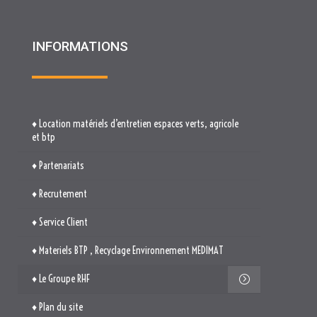
♦ Location matériels d’entretien espaces verts, agricole
et btp
♦ Partenariats
♦ Recrutement
♦ Service Client
♦ Materiels BTP , Recyclage Environnement MEDIMAT
♦ Le Groupe RHF
♦ Plan du site
♦ Mentions légales
♦ Politique de cookies (UE)
TROUVEZ-NOUS