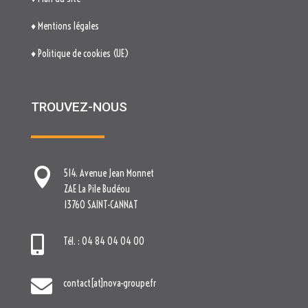

514. Avenue Jean Monnet
ZAE La Pile Budéou
13760 SAINT-CANNAT

Tél. : 04 84 04 04 00

contact[at]nova-groupe.fr
Cliquez pour accepter les cookies
marketing et activer ce contenu