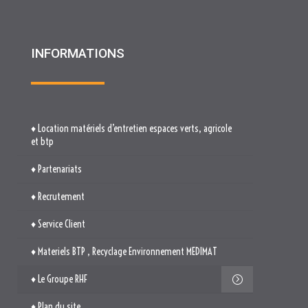
♦ Location matériels d’entretien espaces verts, agricole
et btp
♦ Partenariats
♦ Recrutement
♦ Service Client
♦ Materiels BTP , Recyclage Environnement MEDIMAT
♦ Le Groupe RHF
♦ Plan du site
♦ Mentions légales
♦ Politique de cookies (UE)
TROUVEZ-NOUS