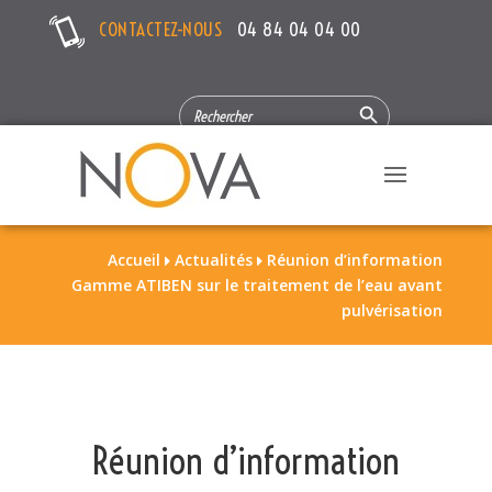
CONTACTEZ-NOUS
04 84 04 04 00
Search Button
SEARCH
FOR:
Accueil
Actualités
Réunion d’information


Gamme ATIBEN sur le traitement de l’eau avant
pulvérisation
Réunion d’information