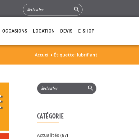
Search Button
SEARCH
FOR:
OCCASIONS
LOCATION
DEVIS
E-SHOP
Accueil
Étiquette: lubrifiant

Search Button
Search
for:
CATÉGORIE
Actualités
(97)