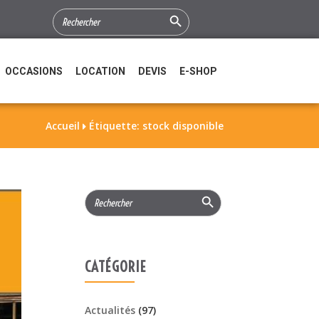
Search Button
SEARCH
FOR:
OCCASIONS
LOCATION
DEVIS
E-SHOP
Accueil
Étiquette: stock disponible

Search Button
Search
for:
CATÉGORIE
Actualités
(97)