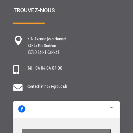
TROUVEZ-NOUS

514. Avenue Jean Monnet
ZAE La Pile Budéou
13760 SAINT-CANNAT

Tél. : 04 84 04 04 00

contact[at]nova-groupe.fr