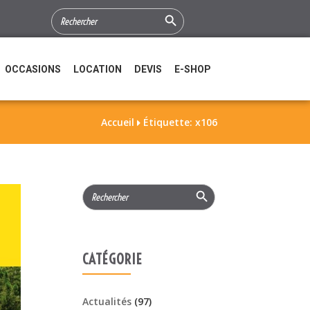
Search Button
SEARCH
FOR:
OCCASIONS
LOCATION
DEVIS
E-SHOP
Accueil
Étiquette: x106

Search Button
Search
for:
CATÉGORIE
Actualités
(97)