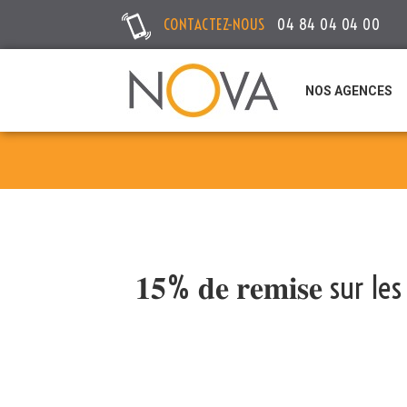
CONTACTEZ-NOUS
04 84 04 04 00
NOS AGENCES
𝟏𝟓% 𝐝𝐞 𝐫𝐞𝐦𝐢𝐬𝐞 sur