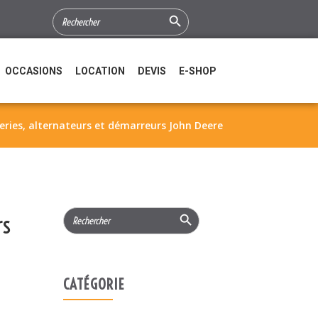
Search Button
SEARCH
FOR:
OCCASIONS
LOCATION
DEVIS
E-SHOP
les batteries, alternateurs et démarreurs John Deere
Search Button
Search
rs
for:
CATÉGORIE