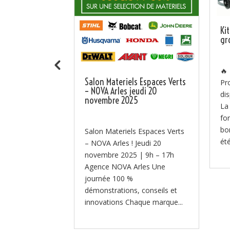
ra au SITEVI
Ki
 B106
gr
ent au SITEVI
🔥
Salon Materiels Espaces Verts
u 27 novembre,
Pr
– NOVA Arles jeudi 20
équipes à
di
novembre 2025
r le SITEVI –
La
nal des filières
fo
...
bo
Salon Materiels Espaces Verts
été
– NOVA Arles ! Jeudi 20
novembre 2025 | 9h – 17h
Agence NOVA Arles Une
journée 100 %
démonstrations, conseils et
innovations Chaque marque...