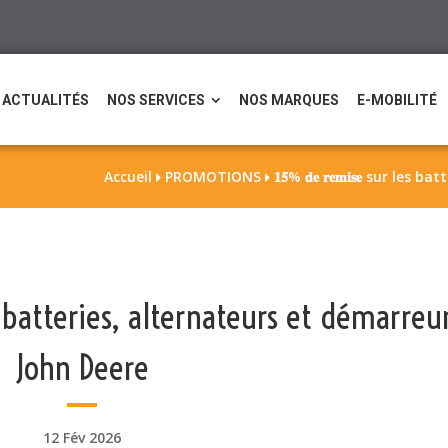
ACTUALITÉS
NOS SERVICES
NOS MARQUES
E-MOBILITÉ
Accueil
PROMOTIONS
𝟏𝟓% 𝐝𝐞 𝐫𝐞𝐦𝐢𝐬𝐞 sur 


 les batteries, alternateurs et démarreu
John Deere
12 Fév 2026