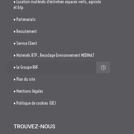
♦ Materiels BTP , Recyclage Environnement MEDIMAT
♦ Le Groupe RHF
♦ Plan du site
♦ Mentions légales
♦ Politique de cookies (UE)
TROUVEZ-NOUS

514. Avenue Jean Monnet
ZAE La Pile Budéou
13760 SAINT-CANNAT