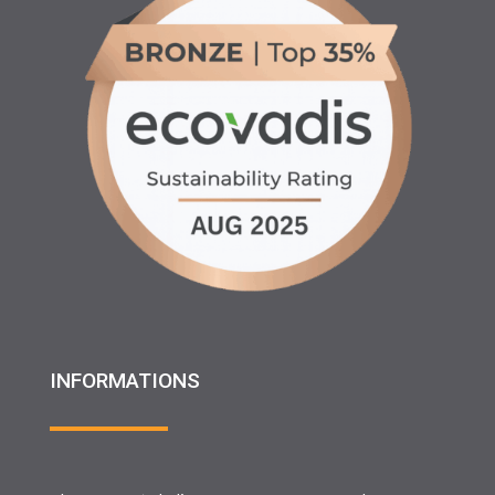
INFORMATIONS
♦ Location matériels d’entretien espaces verts, agricole
et btp
♦ Partenariats
♦ Recrutement
♦ Service Client