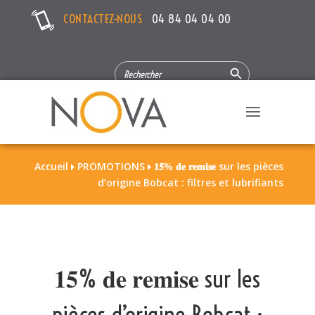
CONTACTEZ-NOUS
04 84 04 04 00
Search Button
SEARCH
FOR:
Accueil
PROMOTIONS
𝟏𝟓% 𝐝𝐞 𝐫𝐞𝐦𝐢𝐬𝐞 sur les pièces


d’origine Bobcat : filtres et lubrifiants
𝟏𝟓% 𝐝𝐞 𝐫𝐞𝐦𝐢𝐬𝐞 sur les
pièces d’origine Bobcat :