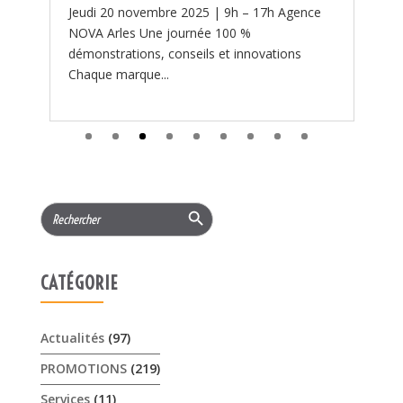
Search Button
Search
for:
CATÉGORIE
Actualités
(97)
PROMOTIONS
(219)
Services
(11)
ARTICLES RÉCENTS
𝟏𝟓% 𝐝𝐞 𝐫𝐞𝐦𝐢𝐬𝐞 cet été sur les …
3 août 2026