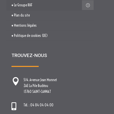
TROUVEZ-NOUS

514. Avenue Jean Monnet
ZAE La Pile Budéou
13760 SAINT-CANNAT

Tél. : 04 84 04 04 00

contact[at]nova-groupe.fr