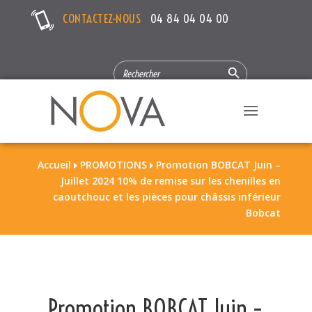
CONTACTEZ-NOUS
04 84 04 04 00
Search Button
SEARCH
FOR:
Accueil
PROMOTIONS
Promotion BOBCAT Juin –


Juillet 2024 10% de remise sur les chenilles en
caoutchouc et les pièces pour châssis inférieur
Bobcat
Promotion BOBCAT Juin –