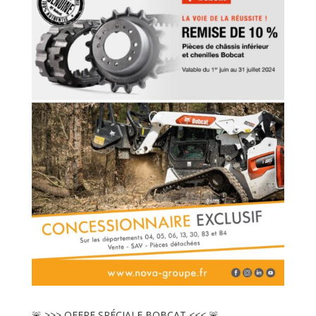
🚨 >>> OFFRE SPÉCIALE BOBCAT <<< 🚨