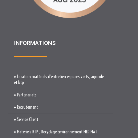
♦ Location matériels d’entretien espaces verts, agricole
et btp
♦ Partenariats
♦ Recrutement
♦ Service Client
♦ Materiels BTP , Recyclage Environnement MEDIMAT
♦ Le Groupe RHF
♦ Plan du site
♦ Mentions légales
♦ Politique de cookies (UE)