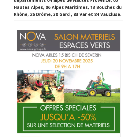
départements 04 alpes de Hautes Provence, 05
Hautes Alpes, 06 Alpes Maritimes, 13 Bouches du
Rhône, 26 Drôme, 30 Gard , 83 Var et 84 Vaucluse.
J
t
Pi