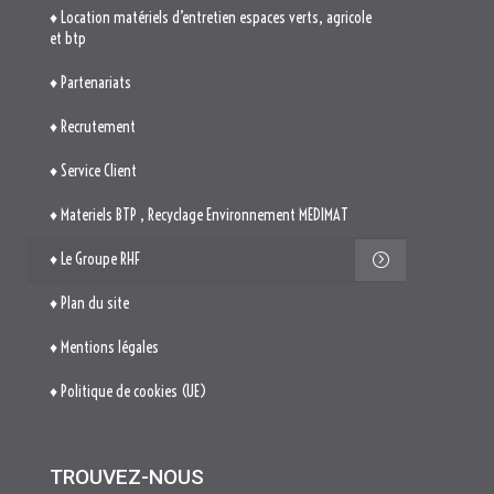
♦ Materiels BTP , Recyclage Environnement MEDIMAT
♦ Le Groupe RHF
♦ Plan du site
♦ Mentions légales
♦ Politique de cookies (UE)
TROUVEZ-NOUS

514. Avenue Jean Monnet
ZAE La Pile Budéou
13760 SAINT-CANNAT