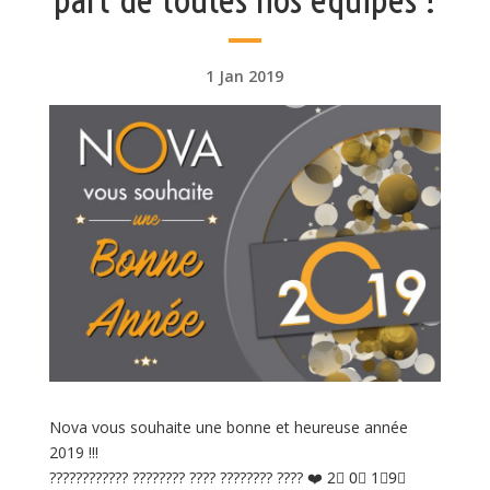
1 Jan 2019
Nova vous souhaite une bonne et heureuse année
2019 !!!
????
????
????
????
????
????
????
????
????
❤️
️
2⃣
0⃣
1⃣
9⃣