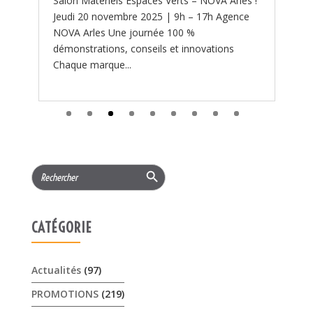
s !
e
Search Button
Search
for:
CATÉGORIE
Actualités
(97)
PROMOTIONS
(219)
Services
(11)
ARTICLES RÉCENTS
𝟏𝟓% 𝐝𝐞 𝐫𝐞𝐦𝐢𝐬𝐞 cet été sur les …