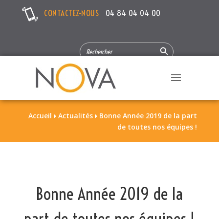
CONTACTEZ-NOUS
04 84 04 04 00
Search Button
SEARCH
FOR:
Accueil
Actualités
Bonne Année 2019 de la part


de toutes nos équipes !
Bonne Année 2019 de la
part de toutes nos équipes !