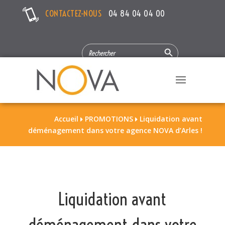
CONTACTEZ-NOUS
04 84 04 04 00
Search Button
SEARCH
FOR:
Accueil
PROMOTIONS
Liquidation avant


déménagement dans votre agence NOVA d’Arles !
Liquidation avant
déménagement dans votre