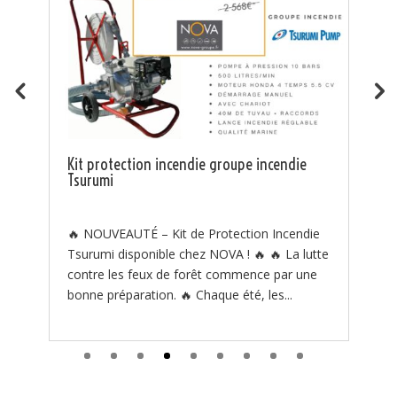
J
t
Pi
J
Kit protection incendie groupe incendie
Tsurumi
J

t
🔥 NOUVEAUTÉ – Kit de Protection Incendie
Tsurumi disponible chez NOVA ! 🔥 🔥 La lutte
contre les feux de forêt commence par une
s
bonne préparation. 🔥 Chaque été, les...
 !