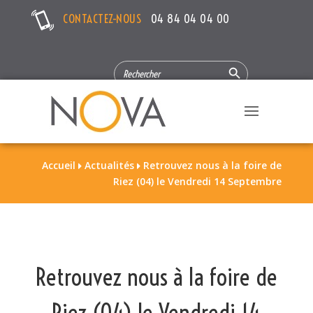
CONTACTEZ-NOUS
04 84 04 04 00
Search Button
SEARCH
FOR:
Accueil
Actualités
Retrouvez nous à la foire de


Riez (04) le Vendredi 14 Septembre
Retrouvez nous à la foire de
Riez (04) le Vendredi 14