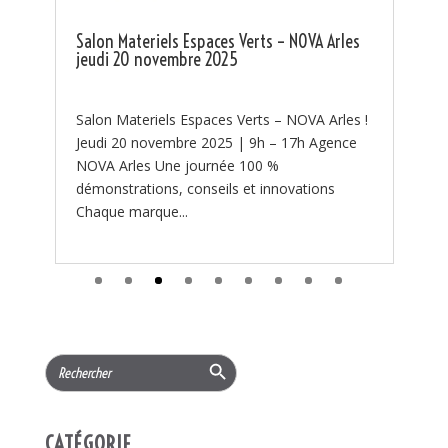
Tsurumi disponible chez NOVA ! 🔥 🔥 La lutte
contre les feux de forêt commence par une
Arles
bonne préparation. 🔥 Chaque été, les...
rles !
ence
s
Search Button
Search
for:
CATÉGORIE
Actualités
(97)
PROMOTIONS
(219)
Services
(11)