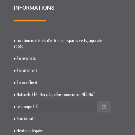
♦ Location matériels d’entretien espaces verts, agricole
et btp
♦ Partenariats
♦ Recrutement
♦ Service Client
♦ Materiels BTP , Recyclage Environnement MEDIMAT
♦ Le Groupe RHF
♦ Plan du site
♦ Mentions légales
♦ Politique de cookies (UE)
TROUVEZ-NOUS